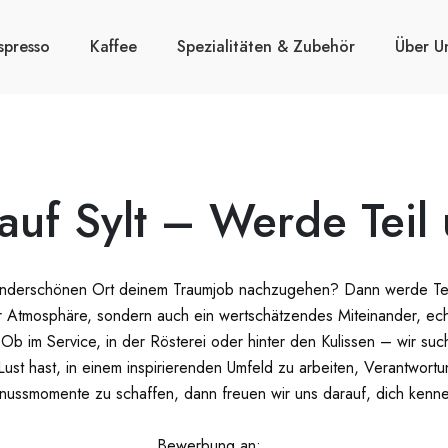
spresso
Kaffee
Spezialitäten & Zubehör
Über U
auf Sylt – Werde Teil
underschönen Ort deinem Traumjob nachzugehen? Dann werde Teil 
iger Atmosphäre, sondern auch ein wertschätzendes Miteinander, ec
Ob im Service, in der Rösterei oder hinter den Kulissen – wir suc
ust hast, in einem inspirierenden Umfeld zu arbeiten, Verantwor
ussmomente zu schaffen, dann freuen wir uns darauf, dich kenne
Bewerbung an: